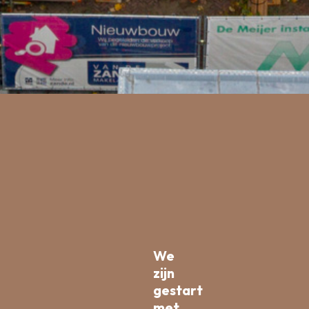
We
zijn
gestart
met