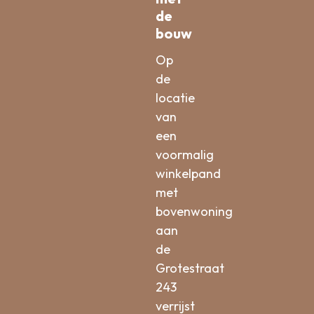
de
bouw
Op
de
locatie
van
een
voormalig
winkelpand
met
bovenwoning
aan
de
Grotestraat
243
verrijst